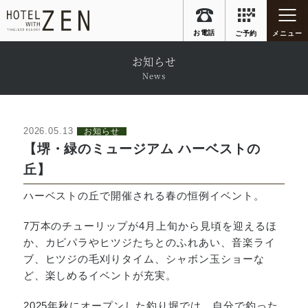
フードメニュー
メンバー特典
お知らせ
News
アクセス
お知らせ
ご要望＆解決
よくあるご質問
2026.05.13
お知らせ
【堺・緑のミュージアム ハーベストの
丘】
お店に電話する
ハーベストの丘で開催される春の恒例イベント。
072-941-8815
7万本のチューリップが4月上旬から見頃を迎えるほ
か、カピパラやヒツジたちとのふれあい、音楽ライ
ブ、ヒツジの毛刈りタイム、シャボン玉ショーな
フォームから予約を申し込む
ど、楽しめるイベントが充実。
2025年秋にオープンした釣り堀では、自分で釣った